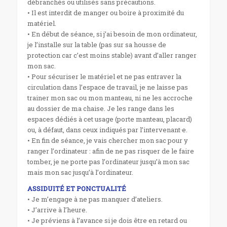
débranchés ou utilisés sans précautions.
• Il est interdit de manger ou boire à proximité du
matériel.
• En début de séance, si j’ai besoin de mon ordinateur,
je l’installe sur la table (pas sur sa housse de
protection car c’est moins stable) avant d’aller ranger
mon sac.
• Pour sécuriser le matériel et ne pas entraver la
circulation dans l’espace de travail, je ne laisse pas
trainer mon sac ou mon manteau, ni ne les accroche
au dossier de ma chaise. Je les range dans les
espaces dédiés à cet usage (porte manteau, placard)
ou, à défaut, dans ceux indiqués par l’intervenant·e.
• En fin de séance, je vais chercher mon sac pour y
ranger l’ordinateur : afin de ne pas risquer de le faire
tomber, je ne porte pas l’ordinateur jusqu’à mon sac
mais mon sac jusqu’à l’ordinateur.
ASSIDUITÉ ET PONCTUALITÉ
• Je m’engage à ne pas manquer d’ateliers.
• J’arrive à l’heure.
• Je préviens à l’avance si je dois être en retard ou