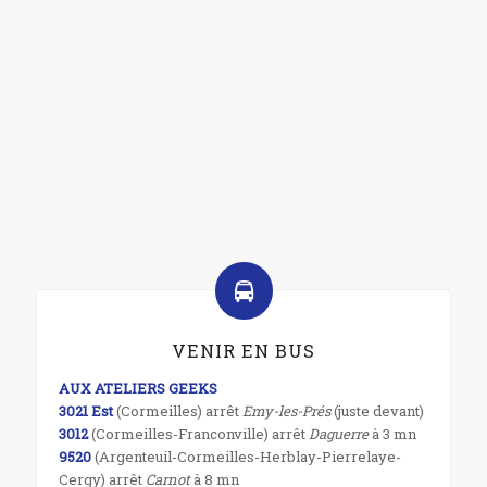
VENIR EN BUS
AUX ATELIERS GEEKS
3021 Est
(Cormeilles) arrêt
Emy-les-Prés
(juste devant)
3012
(Cormeilles-Franconville) arrêt
Daguerre
à 3 mn
9520
(Argenteuil-Cormeilles-Herblay-Pierrelaye-
Cergy) arrêt
Carnot
à 8 mn